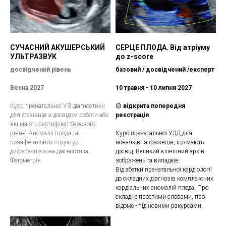
СУЧАСНИЙ АКУШЕРСЬКИЙ
СЕРЦЕ ПЛОДА. Від атріуму
УЛЬТРАЗВУК
до z-score
досвідчений рівень
базовий / досвідчений /експерт
Весна 2027
10 травня - 10 липня 2027
Курс пренатальної УЗ діагностики
🟡
вiдкрита попередня
для фахівців з досвідом роботи або
реєстрація
які мають сертифікат базового
рівня. Аномалії плода та
Курс пренатальної УЗД для
позафетальних структур –
новачків та фахівців, що мають
диференціальна діагностика.
досвід. Великий клінічний архів
Фетометрія.
зображень та випадків.
Від абетки пренатальної кардіології
до складних діагнозів комплексних
кардіальних аномалій плода. Про
складне простими словами, про
відоме - під новими ракурсами.