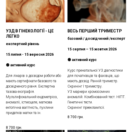
УЗД В ГІНЕКОЛОГІЇ - ЦЕ
ВЕСЬ ПЕРШИЙ ТРИМЕСТР
ЛЕГКО
базовий / досвідчений /експерт
експертний рівень
15 серпня – 15 жовтня 2026
15 липня - 15 вересня 2026
🟢 активний курс
🟢 активний курс
Курс пренатальної УЗ діагностики
Для лікарів з досвідом роботи або
для початківців та фахівців, що
мають сертифікати базового та
мають досвід. Ранній триместр.
досвідченого рівня. Експертна
Скринінг I триместру.
тазова ехографія.
УЗ маркери хромосомних
Мультифокальний ендометріоз,
аномалій. Комбінований тест. НІПТ.
аномалії, істмоцеле, маткова
Генетичні тести.
ектопічна вагітність, пухлини
Скринінг прееклампсії.
придатків матки та ін.
8 700
грн.
8 700
грн.