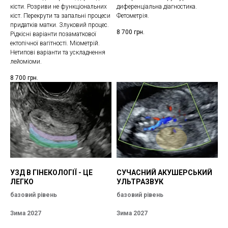
кісти. Розриви не функціональних
диференціальна діагностика.
кіст. Перекрути та запальні процеси
Фетометрія.
придатків матки. Злуковий процес.
8 700
грн.
Рідкісні варіанти позаматкової
ектопічної вагітності. Міометрій.
Нетипові варіанти та ускладнення
лейоміоми.
8 700
грн.
УЗД В ГІНЕКОЛОГІЇ - ЦЕ
СУЧАСНИЙ АКУШЕРСЬКИЙ
ЛЕГКО
УЛЬТРАЗВУК
базовий рівень
базовий рівень
Зима 2027
Зима 2027