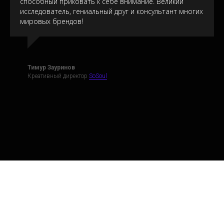
способный приковать к себе внимание. Великий
исследователь, гениальный друг и консультант многих
мировых брендов!
Тимур Зауринов
Креативный директор
SoSoul