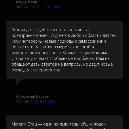
Линда Меер
Creative director in
DD agency
Лекции для людей искусства, креативных
предпринимателей, студентов любой области, для тех,
кому интересны новые подходы к самосознанию,
новые пути развития в мире технологий и
информационного хаоса. Каждая лекция Максима
Стоца затрагивает глобальные проблемы. Вам не
обещают дать ответов на вопросы, но дадут новые
русла для экспериментов.
Александр Нариев
Founder of
Pic Pen studio
Максим Стоц — один из удивительнейших людей,