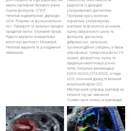
Для спеціалістів з досвідом або, які
гінекологів, онкогінекологів,
мають сертифікат базового рівня.
радіологів із досвідом
Оцінка фолікулів, СПКЯ
ультразвукової діагностики
Нетипові ендометріоми, дермоїдні
Програма курсу включає
кісти. Розриви не функціональних
нормальну ультразвукову
кіст. Перекрути та запальні процеси
анатомію та фізіологію яєчників,
придатків матки. Злуковий процес.
оцінку оваріального циклу та
Рідкісні варіанти позаматкової
фолікулів, діагностику
ектопічної вагітності. Міометрій.
доброякісних, запальних,
Нетипові варіанти та ускладнення
пухлиноподібних утворень, а також
лейоміоми.
класифікації, тумор-специфічні УЗ
ознаки, дохірургічну оцінку та
предикцію малігнізації різних
типів. Актуальні рекомендації
ESGO/ISUOG/IOTA/ESGE, огляди
UOG, клінічний досвід та великий
візуальний архів UZS.
Менторський супровід, відповіді на
питання під час навчання
Онлайн сесія питань та відповідей.