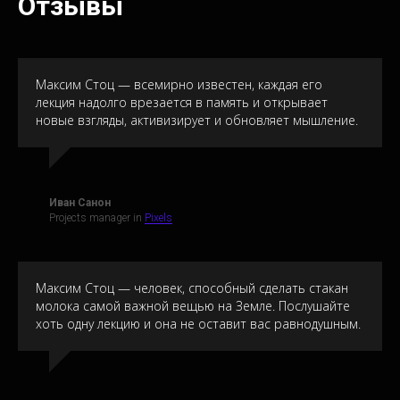
Отзывы
Максим Стоц — всемирно известен, каждая его
лекция надолго врезается в память и открывает
новые взгляды, активизирует и обновляет мышление.
Иван Санон
Projects manager in
Pixels
Максим Стоц — человек, способный сделать стакан
молока самой важной вещью на Земле. Послушайте
хоть одну лекцию и она не оставит вас равнодушным.