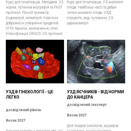
Курс для початківців. Методика. УЗ
Курс для початківців. УЗ анатомія
норма. Ургентна ехографія та FAST
плода. Найбільш часті та добре
протокол. Ранній триместр.
читані аномалії плода. УЗД
Ендометрій. міометрій. Класичні
плаценти, вод, пуповини, УЗ
доброякісні утворення придатків.
цервікометрії.
IOTA терміни, визначення, опис.
Класифікація ORADS. УЗ протокол.
УЗД В ГІНЕКОЛОГІЇ - ЦЕ
УЗД ЯЄЧНИКІВ - ВІД НОРМИ
ЛЕГКО
ДО КАНЦЕРА
досвідчений /експерт
досвідчений рівень
Весна 2027
Весна 2027
Для лікарів сонологів, акушерів-