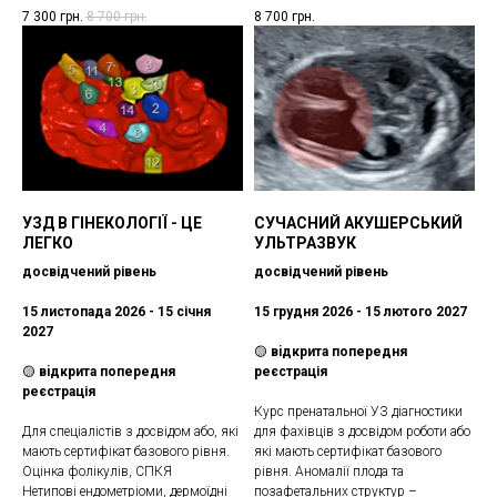
7 300
грн.
8 700
грн.
8 700
грн.
УЗД В ГІНЕКОЛОГІЇ - ЦЕ
СУЧАСНИЙ АКУШЕРСЬКИЙ
ЛЕГКО
УЛЬТРАЗВУК
досвідчений рівень
досвідчений рівень
15 листопада 2026 - 15 січня
15 грудня 2026 - 15 лютого 2027
2027
🟡
вiдкрита попередня
🟡
вiдкрита попередня
реєстрація
реєстрація
Курс пренатальної УЗ діагностики
Для спеціалістів з досвідом або, які
для фахівців з досвідом роботи або
мають сертифікат базового рівня.
які мають сертифікат базового
Оцінка фолікулів, СПКЯ
рівня. Аномалії плода та
Нетипові ендометріоми, дермоїдні
позафетальних структур –