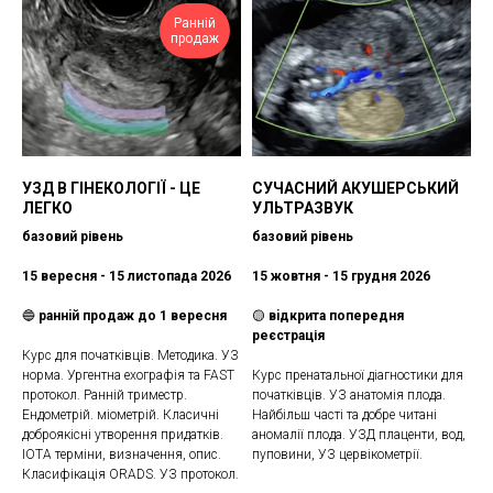
Ранній
продаж
УЗД В ГІНЕКОЛОГІЇ - ЦЕ
СУЧАСНИЙ АКУШЕРСЬКИЙ
ЛЕГКО
УЛЬТРАЗВУК
базовий рівень
базовий рівень
15 вересня - 15 листопада 2026
15 жовтня - 15 грудня 2026
🔵
раннiй продаж до 1 вересня
🟡
вiдкрита попередня
реєстрація
Курс для початківців. Методика. УЗ
норма. Ургентна ехографія та FAST
Курс пренатальноï дiагностики для
протокол. Ранній триместр.
початківців. УЗ анатомія плода.
Ендометрій. міометрій. Класичні
Найбільш часті та добре читані
доброякісні утворення придатків.
аномалії плода. УЗД плаценти, вод,
IOTA терміни, визначення, опис.
пуповини, УЗ цервікометрії.
Класифікація ORADS. УЗ протокол.