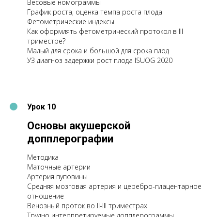
Весовые номограммы
График роста, оценка темпа роста плода
Фетометрические индексы
Как оформлять фетометрический протокол в III
триместре?
Малый для срока и большой для срока плод
УЗ диагноз задержки рост плода ISUOG 2020
Урок 10
Основы акушерской
допплерографии
Методика
Маточные артерии
Артерия пуповины
Средняя мозговая артерия и церебро-плацентарное
отношение
Венозный проток во II-III триместрах
Трудно интерпретируемые допплерограммы