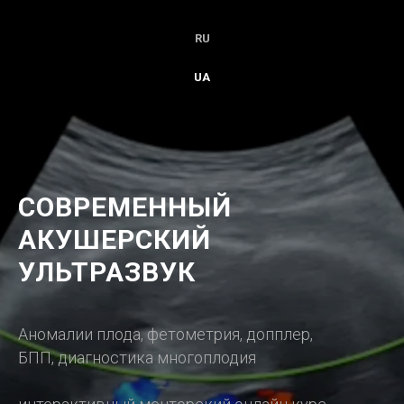
RU
UA
СОВРЕМЕННЫЙ
АКУШЕРСКИЙ
УЛЬТРАЗВУК
Аномалии плода, фетометрия, допплер,
БПП, диагностика многоплодия